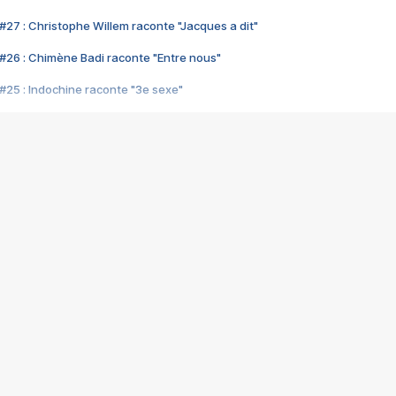
#27 : Christophe Willem raconte "Jacques a dit"
#26 : Chimène Badi raconte "Entre nous"
#25 : Indochine raconte "3e sexe"
#24 : Zaho raconte "C'est chelou"
#23 : Patrick Bruel raconte "Au café des délices"
#22 : Kyo raconte "Le chemin"
#21 : Nolwenn Leroy raconte "Cassé"
#20 : Patrick Hernandez raconte "Born to be alive"
#19 : Lorie raconte "Près de moi"
#18 : Michael Jones raconte "A nos actes manqués" (avec Jean-Jacque
#17 : Khaled raconte "Aïcha"
#16 : Corneille raconte "Parce qu'on vient de loin"