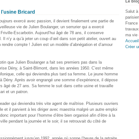
Le blo
Salut à
 l’usine Bricard
parisie
oujours exercé avec passion, il devient finalement une partie de
France 
eilleuse vie de Julien Boulanger, un serrurier qui a exercé
travaux
Friville-Escarbotin. Aujourd’hui âgé de 78 ans, il conserve
ma vie 
 Il n’y a qu’à jeter un coup d’œil dans son petit atelier, ouvert au
Accueil
n rendre compte ! Julien est un modèle d’abnégation et d’amour
Créer u
botin que Julien Boulanger a fait ses premiers pas dans la
treprise Dény, à Saint-Blimont, dans les années 1950. C’est même
e Monique, celle qui deviendra plus tard sa femme. Le jeune homme
ail à Dény. Après avoir engrangé une somme d’expérience, il dépose
ors âgé de 27 ans. Sa femme le suit dans cette usine et travaille
ari et un patron.
der qui deviendra très vite agent de maîtrise. Plusieurs ouvriers
lle et il parvient à les diriger avec maestria malgré un autre emploi
 donc important pour l’homme d’être bien organisé afin d’être à la
iville pendant la journée et le soir, il se retrouvait du côté de
passionnément jusqu’en 1992, année où sonne l’heure de la retraite