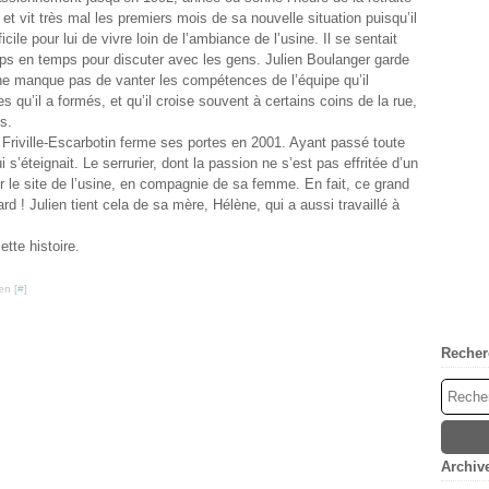
et vit très mal les premiers mois de sa nouvelle situation puisqu’il
icile pour lui de vivre loin de l’ambiance de l’usine. Il se sentait
emps en temps pour discuter avec les gens. Julien Boulanger garde
ne manque pas de vanter les compétences de l’équipe qu’il
 qu’il a formés, et qu’il croise souvent à certains coins de la rue,
is.
e Friville-Escarbotin ferme ses portes en 2001. Ayant passé toute
 s’éteignait. Le serrurier, dont la passion ne s’est pas effritée d’un
ur le site de l’usine, en compagnie de sa femme. En fait, ce grand
d ! Julien tient cela de sa mère, Hélène, qui a aussi travaillé à
tte histoire.
en [
#
]
Recher
Archiv