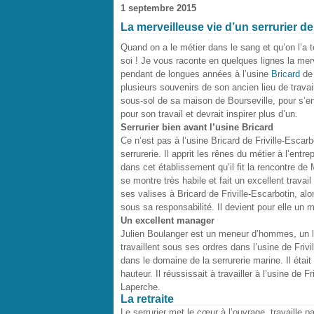
1 septembre 2015
La merveilleuse vie d’un serrurier de
Quand on a le métier dans le sang et qu’on l’a t
soi ! Je vous raconte en quelques lignes la merv
pendant de longues années à l’usine
Bricard
de 
plusieurs souvenirs de son ancien lieu de travail.
sous-sol de sa maison de Bourseville, pour s’e
pour son travail et devrait inspirer plus d’un.
Serrurier bien avant l’usine Bricard
Ce n’est pas à l’usine Bricard de Friville-Escar
serrurerie. Il apprit les rênes du métier à l’en
dans cet établissement qu’il fit la rencontre d
se montre très habile et fait un excellent trav
ses valises à Bricard de Friville-Escarbotin, al
sous sa responsabilité. Il devient pour elle un m
Un excellent manager
Julien Boulanger est un meneur d’hommes, un lea
travaillent sous ses ordres dans l’usine de Frivi
dans le domaine de la serrurerie marine. Il était
hauteur. Il réussissait à travailler à l’usine de Fr
Laperche.
La retraite
Le serrurier met le cœur à l’ouvrage, travaille 