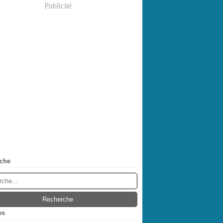
Publicité
che
es