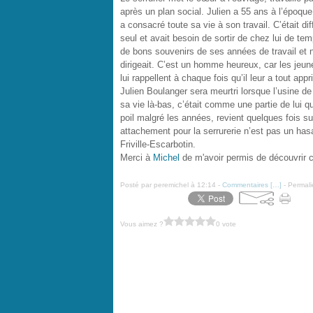
après un plan social. Julien a 55 ans à l’époque 
a consacré toute sa vie à son travail. C’était diff
seul et avait besoin de sortir de chez lui de t
de bons souvenirs de ses années de travail et 
dirigeait. C’est un homme heureux, car les jeunes
lui rappellent à chaque fois qu’il leur a tout appr
Julien Boulanger sera meurtri lorsque l’usine d
sa vie là-bas, c’était comme une partie de lui qui
poil malgré les années, revient quelques fois s
attachement pour la serrurerie n’est pas un hasar
Friville-Escarbotin.
Merci à
Michel
de m'avoir permis de découvrir ce
Posté par peremichel à 12:14 -
Commentaires [
…
]
- Permali
Vous aimez ?
0 vote