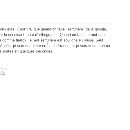
rrurières. C'est vrai que quand on tape "serrurière" dans google,
er la soi disant faute d'orthographe. Quand on tape ce mot dans
e comme firefox, le mot serrurière est souligné en rouge. Seul
Agnès, je suis serrurière en Île de France, et je vais vous montrer
des portes en quelques secondes.
en [
#
]